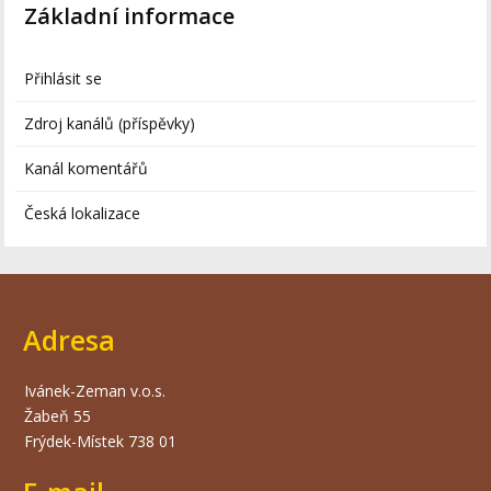
Základní informace
Přihlásit se
Zdroj kanálů (příspěvky)
Kanál komentářů
Česká lokalizace
Adresa
Ivánek-Zeman v.o.s.
Žabeň 55
Frýdek-Místek 738 01