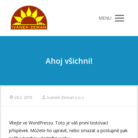
MENU
Ahoj všichni!
20.2. 2015
Ivanek-Zeman v.o.s.
Vítejte ve WordPressu. Toto je váš první testovací
příspěvek. Můžete ho upravit, nebo smazat a postupně pak