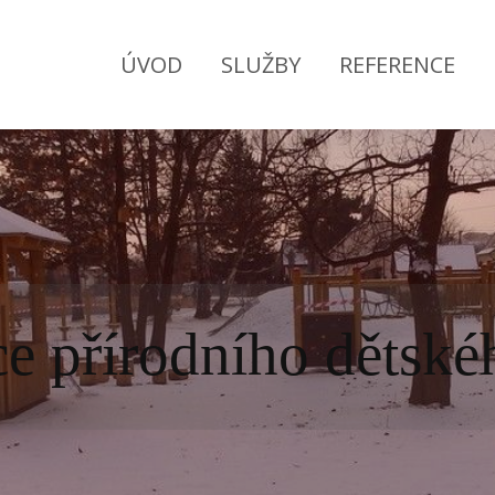
ÚVOD
SLUŽBY
REFERENCE
e přírodního dětskéh