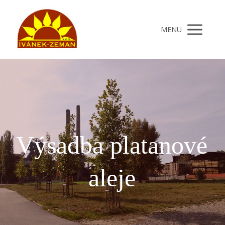
MENU
Výsadba platanové
aleje