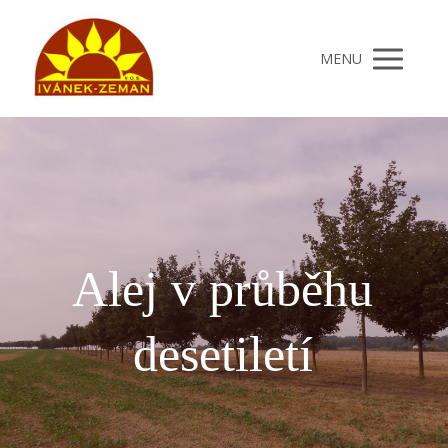
MENU
Alej v průběhu
desetiletí