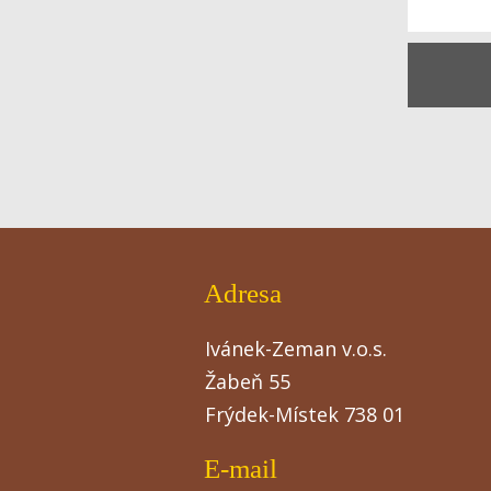
Adresa
Ivánek-Zeman v.o.s.
Žabeň 55
Frýdek-Místek 738 01
E-mail