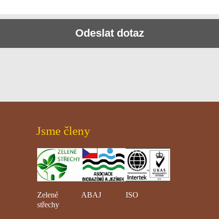
Odeslat dotaz
Jsme členy
Zelené
ABAJ
ISO
střechy