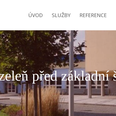
ÚVOD
SLUŽBY
REFERENCE
zeleň před základní 