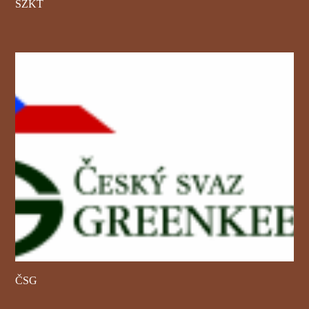
SZKT
ČSG