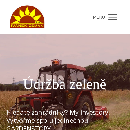
MENU
Údržba zeleně
Hledáte zahradníky? My investory.
Vytvořme spolu jedinečnou
GARDENSTORY.